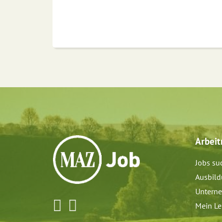
Arbei
Jobs su
Ausbil
Untern
Mein Le