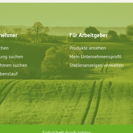
tnehmer
Für Arbeitgeber
chen
Produkte ansehen
dung suchen
Mein Unternehmensprofil
ehmen suchen
Stellenanzeigen verwalten
benslauf
Entwickelt durch
jobiqo