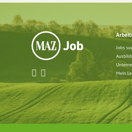
Arbei
Jobs su
Ausbil
Untern
Mein Le