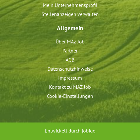
Mein Unternehmensprofil
Stellenanzeigen verwalten
Allgemein
Über MAZ Job
Partner
AGB
Datenschutzhinweise
Impressum
Kontakt zu MAZ Job
Cookie-Einstellungen
Entwickelt durch
jobiqo