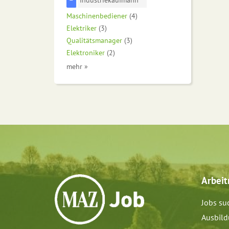
Maschinenbediener
(4)
Elektriker
(3)
Qualitätsmanager
(3)
Elektroniker
(2)
mehr »
Arbei
Jobs su
Ausbil