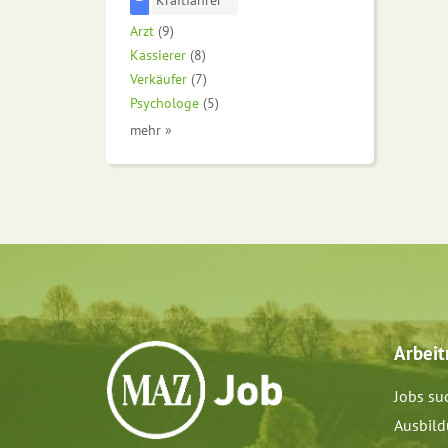
Arzt
(9)
Kassierer
(8)
Verkäufer
(7)
Psychologe
(5)
mehr »
Arbei
Jobs su
Ausbil