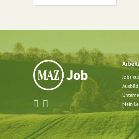
Arbei
Jobs su
Ausbil
Untern
Mein Le