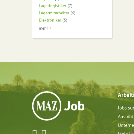
Lagerlogistiker
(7)
Lagermitarbeiter
(6)
Elektroniker
(5)
mehr »
Arbei
Jobs su
Ausbil
Untern
Mein Le