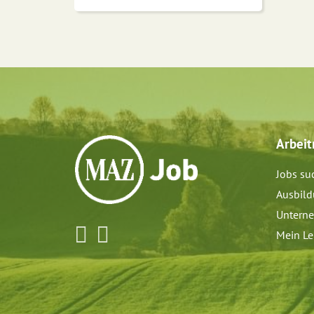
Arbei
Jobs su
Ausbil
Untern
Mein Le