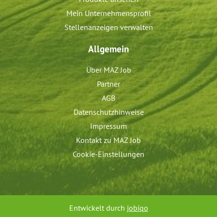
Mein Unternehmensprofil
Stellenanzeigen verwalten
Allgemein
Über MAZ Job
Partner
AGB
Datenschutzhinweise
Impressum
Kontakt zu MAZ Job
Cookie-Einstellungen
Entwickelt durch
jobiqo