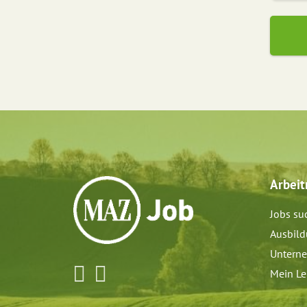
Arbei
Jobs su
Ausbil
Untern
Mein Le