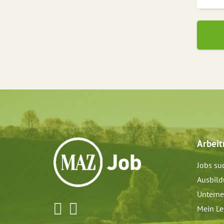
Arbei
Jobs su
Ausbil
Untern
Mein Le