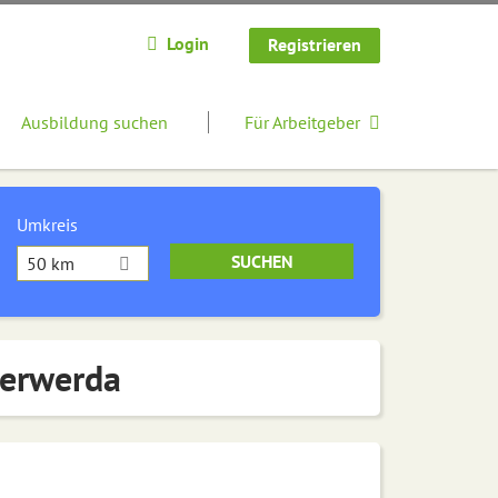
Login
Registrieren
Ausbildung suchen
Für Arbeitgeber
Umkreis
50 km
terwerda