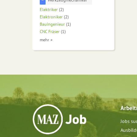
Elektriker
(2)
Elektroniker
(2)
Bauingenieur
(1)
CNC Fräser
(1)
mehr »
Arbei
Jobs su
Ausbil