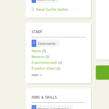
Neue Suche starten
STADT
Elsterwerda
Nauen
(3)
Beeskow
(2)
Eisenhüttenstadt
(2)
Frankfurt (Oder)
(2)
mehr »
JOBS & SKILLS
Werkzeugmechaniker